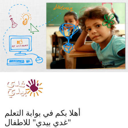
أهلا بكم في بوابة التعلم
"غدي بيدي" للاطفال